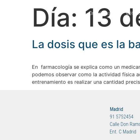
Día:
13 d
Dr. Cánovas
Métod
La dosis que es la ba
En farmacología se explica como un medicame
podemos observar como la actividad física ac
entrenamiento es realizar una cantidad precis
Madrid
91 5752454
Calle Don Ramó
Ent. C Madrid