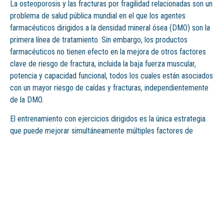
La osteoporosis y las fracturas por fragilidad relacionadas son un
problema de salud pública mundial en el que los agentes
farmacéuticos dirigidos a la densidad mineral ósea (DMO) son la
primera línea de tratamiento. Sin embargo, los productos
farmacéuticos no tienen efecto en la mejora de otros factores
clave de riesgo de fractura, incluida la baja fuerza muscular,
potencia y capacidad funcional, todos los cuales están asociados
con un mayor riesgo de caídas y fracturas, independientemente
de la DMO.
El entrenamiento con ejercicios dirigidos es la única estrategia
que puede mejorar simultáneamente múltiples factores de
riesgo relacionados con el esqueleto y las caídas, pero debe
prescribirse adecuadamente y adaptarse a los resultados
deseados y al grupo objetivo especificado.
Patogenia de las fracturas relacionadas con la osteoporosis. El
riesgo de fractura depende de factores de riesgo esqueléticos y