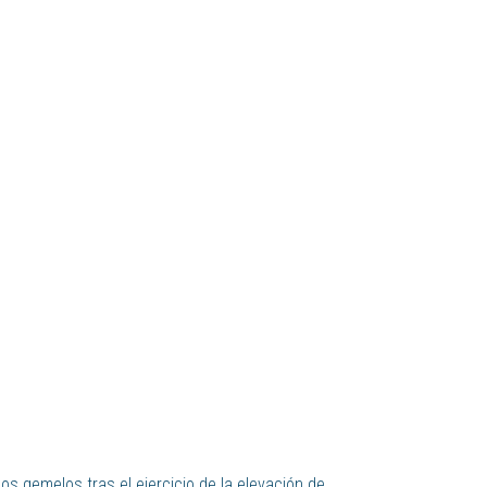
os gemelos tras el ejercicio de la elevación de