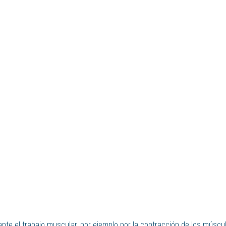
nte el trabajo muscular, por ejemplo por la contracción de los múscul