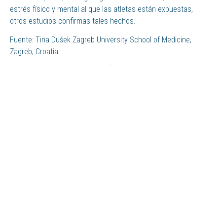
estrés físico y mental al que las atletas están expuestas,
otros estudios confirmas tales hechos.
Fuente: Tina Dušek Zagreb University School of Medicine,
Zagreb, Croatia
ANTERIOR
SIGUIENTE
Respuestas fisiológicas durante una prueba de esfuerzo (ciclo submáximo) en síndrome de fatiga crónica.
Rodilla del deportista o condromalacia de rótula
Madrid
91 5752454
Calle Don Ramón de la Cruz, 35
Ent. C Madrid